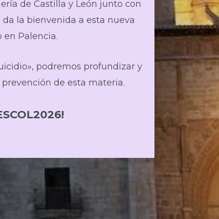
ría de Castilla y León junto con
s da la bienvenida a esta nueva
 en Palencia.
uicidio», podremos profundizar y
n prevención de esta materia.
ESCOL2026!