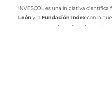
INVESCOL es una iniciativa científica 
León
y la
Fundación Index
con la que
experiencias exitosas llevadas a cabo p
cuidados.