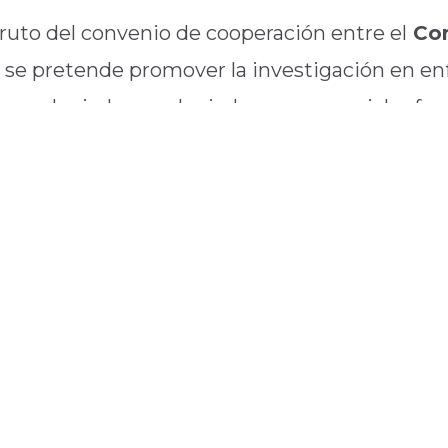
fruto del convenio de cooperación entre el
Con
 se pretende promover la investigación en enf
or colegiados y colegiadas, con especial refere