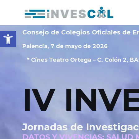
Ir
al
contenido
Abrir barra de herramientas
Consejo de Colegios Oficiales de E
Palencia, 7 de mayo de 2026
* Cines Teatro Ortega – C. Colón 2, B
IV INV
Jornadas de Investiga
DATOS Y VIVENCIAS: SALUD 